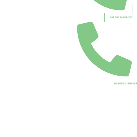
0096653460600
0096653460
لغسيل الجاف الصديق
لبيئة