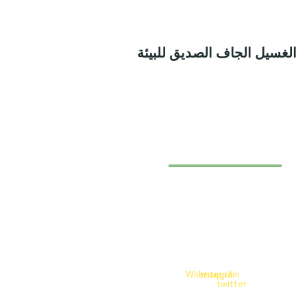
لغسيل الجاف الصديق للبيئة
مغاسل اداء
الدمام - حي الشعلة
البريد الالكتروني
care@adalaundries.co
الهاتف
0096653460600
Whatsapp
Instagram
X-
twitter
بيانات الشركة